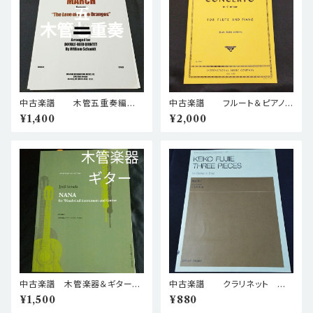
中古楽譜 木管五重奏編
中古楽譜 フルート＆ピアノ
プロコフィエフ 行進曲 三つ
編曲 クヴァンツ フルート協
¥1,400
¥2,000
のオレンジへの恋より 棚BAS
奏曲・ハ短調 棚BASEa4
Ea5
中古楽譜 木管楽器＆ギター
中古楽譜 クラリネット 藤
沢田穣治 木管楽器とギターの
家溪子 クラリネットのための三
¥1,500
¥880
ためのNANA 棚BASEa3
つの小品 棚BASEa2