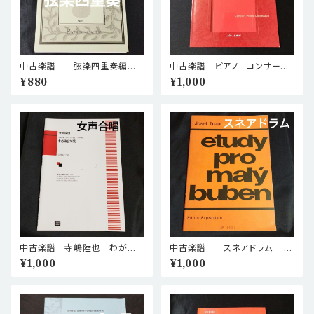
中古楽譜 弦楽四重奏編
中古楽譜 ピアノ コンサート
曲 滝廉太郎 荒城の月 棚B
ピースコレクション 2005
¥880
¥1,000
ASEa4
棚BASEa5
中古楽譜 寺嶋陸也 わが庭
中古楽譜 スネアドラム ス
の歌(女声合唱、マンドリンとピ
ネアドラムのための練習曲集
¥1,000
¥1,000
アノのために) 棚BASEa
棚BASEa6
5