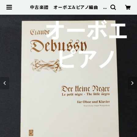
中古楽譜 オーボエ&ピアノ編曲 ド
ビュッシー 小さな黒人 棚BAS
Ea5 | 楽譜専門のネット古本屋「鈴の
音」 BASE店