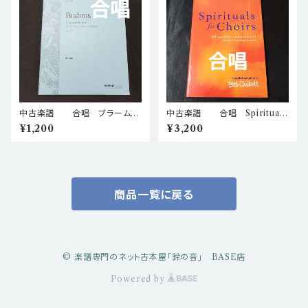
中古楽譜 合唱 ブラーム
中古楽譜 合唱 Spirituals
ス ジプシーの歌 Op. 103
for Choirs ボブ・チルコット・
¥1,200
¥3,200
棚BASEa5
編 棚BASEa6
商品一覧に戻る
© 楽譜専門のネット古本屋「鈴の音」 BASE店
Powered by