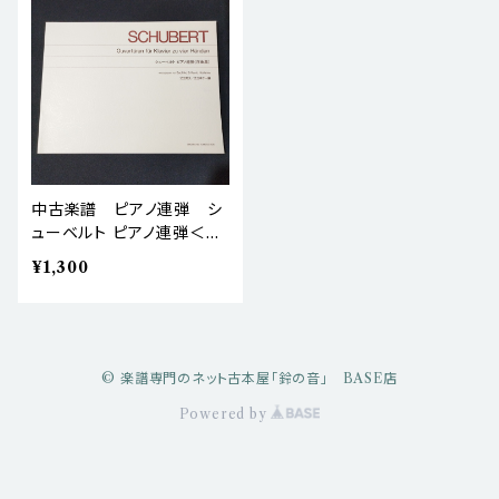
中古楽譜 ピアノ連弾 シ
ューベルト ピアノ連弾＜序
曲集＞ 棚BASEa1
¥1,300
© 楽譜専門のネット古本屋「鈴の音」 BASE店
Powered by