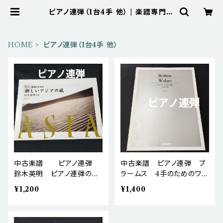
ピアノ連弾（1台4手 他） | 楽譜専門の
ネット古本屋「鈴の音」 BASE店
HOME
ピアノ連弾（1台4手 他）
中古楽譜 ピアノ連弾
中古楽譜 ピアノ連弾 ブ
鈴木英明 ピアノ連弾のた
ラームス 4手のためのワル
めの 新しいアジアの風 棚
ツ集 作品39 Schott社
¥1,200
¥1,400
BASEa5
棚BASEa4