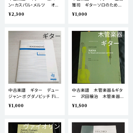
ン・カスパル・メルツ オペ
雅司 ギターソロのための
ラ・レビュー Op.8 第2
アルタミラ 棚BASEa3
¥2,300
¥1,000
巻 No9-16 棚BASEa
3
中古楽譜 ギター デュー
中古楽譜 木管楽器＆ギタ
ジャン・ボグダノビッチ Five
ー 沢田穣治 木管楽器と
Ominous Premonitions
ギターのためのNANA
¥1,000
¥1,500
棚BASEa3
棚BASEa3