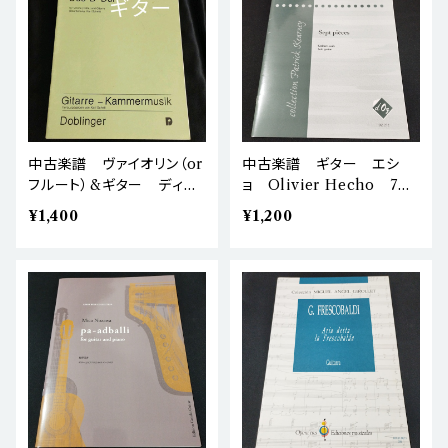
中古楽譜 ヴァイオリン（or
中古楽譜 ギター エシ
フルート）&ギター ディア
ョ Olivier Hecho 7つ
ベリ 二重奏 棚BASE
の小品 棚BASEa2
¥1,400
¥1,200
a3