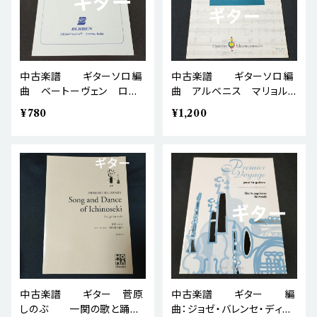
中古楽譜 ギターソロ編
中古楽譜 ギターソロ編
曲 ベートーヴェン ロマ
曲 アルベニス マリョル
ンス 棚BASEa5
カ島（舟歌） Op.202 棚B
¥780
¥1,200
ASEa4
中古楽譜 ギター 菅原
中古楽譜 ギター 編
しのぶ 一関の歌と踊
曲：ジョゼ・バレンセ・ディア