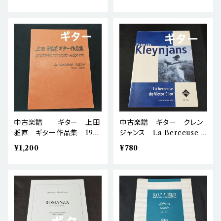
SEa5
棚BASEa5
中古楽譜 ギター 上田
中古楽譜 ギター クレン
雅直 ギター作品集 1972
ジャンス La Berceuse D
年発行 楽譜 棚BASEa5
e Victor Eliot 棚BASE
¥1,200
¥780
a5