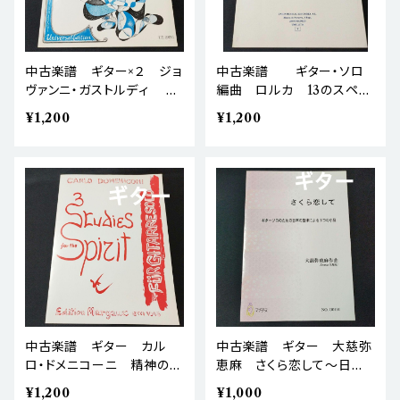
中古楽譜 ギター×２ ジョ
中古楽譜 ギター・ソロ
ヴァンニ・ガストルディ 4
編曲 ロルカ 13のスペイ
つの二重奏 棚BASEa6
ンの古い民謡 棚BASEa6
¥1,200
¥1,200
中古楽譜 ギター カル
中古楽譜 ギター 大慈弥
ロ・ドメニコーニ 精神のた
恵麻 さくら恋して～日本
めの3つの練習曲 棚BA
の旋律による3つの小品
¥1,200
¥1,000