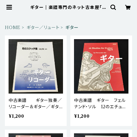
ギター | 楽譜専門のネット古本屋「鈴
の音」 BASE店
HOME
ギター／リュート
ギター
中古楽譜 ギター独奏／
中古楽譜 ギター フェル
リコーダー&ギター／ギタ
ナンド・ソル 12のエチュー
ー二重奏 岸良久 街のス
ド Op.6 棚BASEa6
¥1,200
¥1,200
ケッチ集 改訂版 棚BAS
Ea6