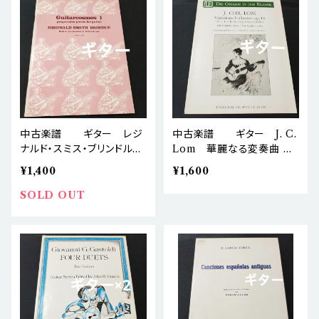
中古楽譜 ギター レジ
中古楽譜 ギター J. C.
ナルド・スミス・ブリンドル
Lom 華麗なる変奏曲 O
ギターコスモス 第1巻 棚
p.13 楽譜 棚Nc9 棚B
¥1,400
¥1,600
BASEa6
ASEa6
SOLD OUT