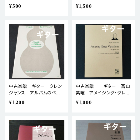
り 棚BASEa4
ス 最初の航海 棚BASE
¥500
¥1,500
a4
中古楽譜 ギター クレン
中古楽譜 ギター 冨山
ジャンス アルバムのペー
紫曜 アメイジング・グレイ
ジ Op.95 棚BASEa4
ス変奏曲 棚BASEa4
¥1,200
¥1,000