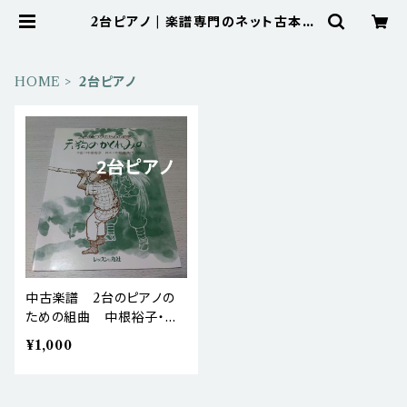
2台ピアノ | 楽譜専門のネット古本屋
「鈴の音」 BASE店
HOME
2台ピアノ
中古楽譜 2台のピアノの
ための組曲 中根裕子・作
曲 中根富美代・脚本 天
¥1,000
狗のかくれみの 棚BAS
Ea3