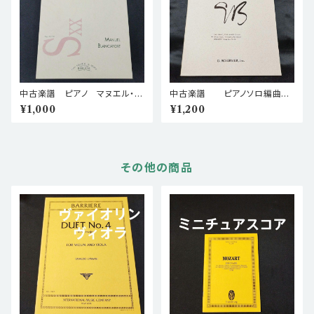
中古楽譜 ピアノ マヌエル・ブ
中古楽譜 ピアノソロ編曲
ランカフォート 悲歌 棚BA
サミュエル・バーバー スーヴェ
¥1,000
¥1,200
SEa5
ニール（思い出） Op. 28 棚B
ASEa4
その他の商品