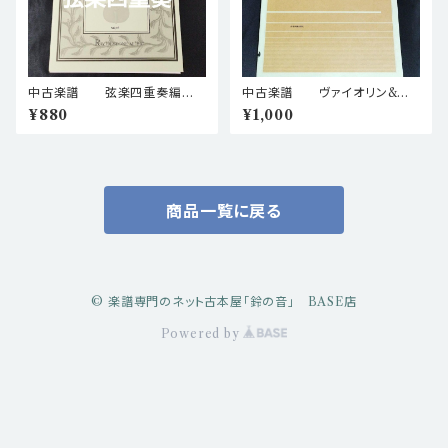
中古楽譜 弦楽四重奏編
中古楽譜 ヴァイオリン&ピ
曲 滝廉太郎 荒城の月 棚B
アノ 豊田耕児 パンセ Ⅱ 棚
¥880
¥1,000
ASEa4
BASEa5
商品一覧に戻る
© 楽譜専門のネット古本屋「鈴の音」 BASE店
Powered by