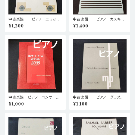
中古楽譜 ピアノ エリック・
中古楽譜 ピアノ カスキ
サティ ピアノアルバム 高橋ア
3つのピアノ曲 Op.21 No.2
¥1,200
¥1,400
キ・校訂 棚BASEa6
秋の朝 棚BASEa6
中古楽譜 ピアノ コンサート
中古楽譜 ピアノ グラズノ
ピースコレクション 2005
フ 2つの即興的前奏曲 ト短
¥1,000
¥1,100
棚BASEa5
調、ホ短調 棚BASEa5