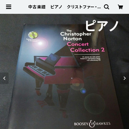
中古楽譜 ピアノ クリストファー・ノ
ートン コンサート・コレクション２
棚BASEa4 | 楽譜専門のネット古
本屋「鈴の音」 BASE店