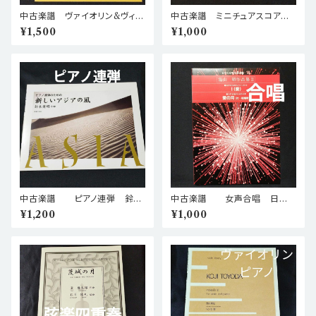
中古楽譜 ヴァイオリン&ヴィオ
中古楽譜 ミニチュアスコア
ラ バリエール 二重奏 第4
モーツァルト セレナード 第12
¥1,500
¥1,000
番 棚BASEa4
番 ハ短調 「ナハトムジーク」 K.
388 (384a) 棚base単a1
中古楽譜 ピアノ連弾 鈴木
中古楽譜 女声合唱 日本
英明 ピアノ連弾のための 新し
の合唱名曲選集 13 湯山
¥1,200
¥1,000
いアジアの風 棚BASEa5
昭 棚BASEa5