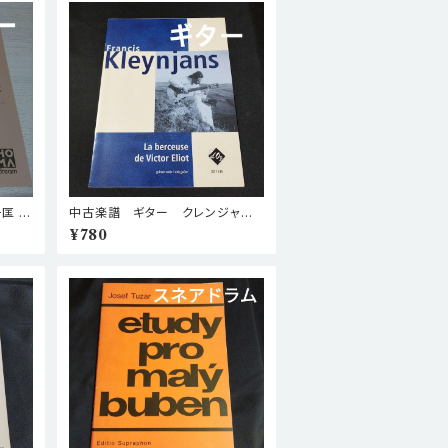
月一匡
中古楽譜 ギター クレンジャン
棚BA
ス La Berceuse De Victor Eli
¥780
ot 棚BASEa5