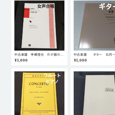
中古楽譜 寺嶋陸也 わが庭の歌
中古楽譜 ギター 石
(女声合唱、マンドリンとピアノのた
ギターソロのための ソナタ 
¥1,000
¥1,000
めに) 棚BASEa5
SEa3