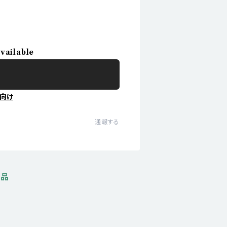
available
向け
通報する
商品