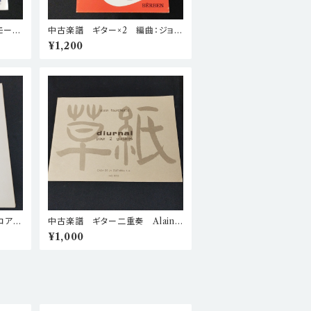
モーツ
中古楽譜 ギター×2 編曲：ジョ
ット
ン・W・デュアート(ジョン・W. デュ
¥1,200
アルテ ) エリザベス朝時代の2つ
のリュート作品 棚BASEa3
コア&
中古楽譜 ギター二重奏 Alain
ーゴン
Fourchotte Diurnal 棚B
¥1,000
a2
ASEa1