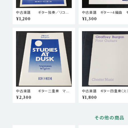
中古楽譜 ギター独奏／リコー
中古楽譜 ギター×４編曲 
ダー&ギター／ギター二重奏 岸
ァルト アレグロ／メヌエ
¥1,200
¥1,300
良久 街のスケッチ集 改訂版
棚BASEa4
棚BASEa6
中古楽譜 ギター二重奏 マイ
中古楽譜 ギター四重奏（ス
ケル・スティンプソン Studies At
パート譜） ジェフリー・バ
¥2,300
¥1,800
Dusk 棚BASEa2
ギター四重奏曲 棚BASE
その他の商品