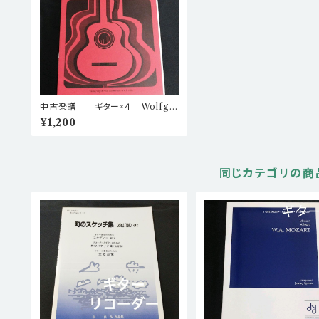
中古楽譜 ギター×４ Wolfga
ng Gast Spielzeug 2 棚BAS
¥1,200
Ea3
同じカテゴリの商