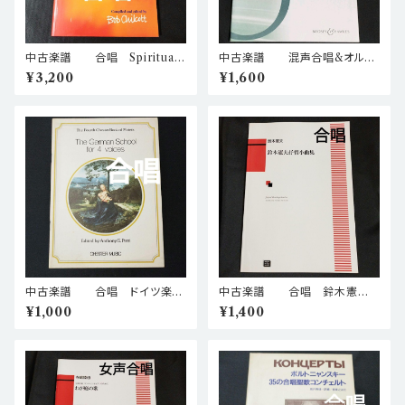
中古楽譜 合唱 Spirituals
中古楽譜 混声合唱&オルガ
for Choirs ボブ・チルコット・
ン クリストファー・ノートン
¥3,200
¥1,600
編 棚BASEa6
棚BASEa6
中古楽譜 合唱 ドイツ楽派
中古楽譜 合唱 鈴木憲
の四声のモテット(S,A,T,B) 棚
夫 抒情小曲集 棚BASEa5
¥1,000
¥1,400
BASEa5