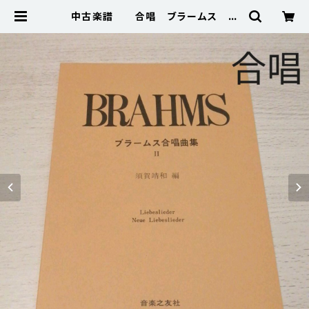
中古楽譜 合唱 ブラームス ブ
ラームス合唱曲集 2 楽譜 棚BAS
Ea3 | 楽譜専門のネット古本屋「鈴の
音」 BASE店