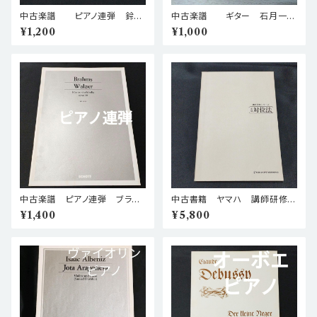
中古楽譜 ピアノ連弾 鈴木
中古楽譜 ギター 石月一匡
英明 ピアノ連弾のための 新し
ギターソロのための ソナタ
¥1,200
¥1,000
いアジアの風 棚BASEa5
棚BASEa3
中古楽譜 ピアノ連弾 ブラー
中古書籍 ヤマハ 講師研修シ
ムス 4手のためのワルツ集 作
リーズ 村井嗣児 実用 対位
¥1,400
¥5,800
品39 Schott社 棚BASE
法 棚BASEa4
a4