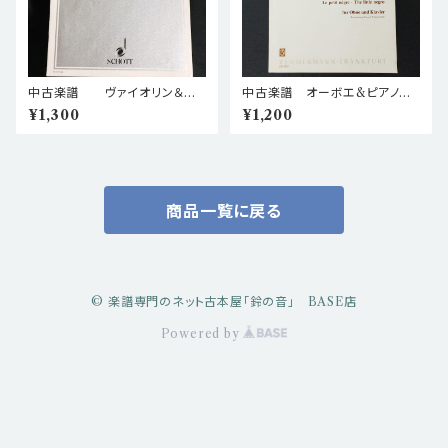
中古楽譜 ヴァイオリン＆ピ
中古楽譜 オーボエ&ピアノ編
アノ編曲 アルベニス ホタ・
曲 ドビュッシー 小さな黒
¥1,300
¥1,200
アラゴネーサ 棚BASEa6
人 棚BASEa5
商品一覧に戻る
© 楽譜専門のネット古本屋「鈴の音」 BASE店
Powered by