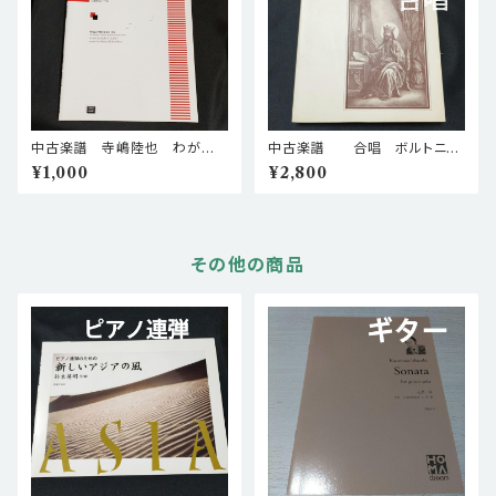
中古楽譜 寺嶋陸也 わが庭
中古楽譜 合唱 ボルトニャ
の歌(女声合唱、マンドリンとピ
ンスキー 35の合唱聖歌コンチ
¥1,000
¥2,800
アノのために) 棚BASEa
ェルト 棚BASEa5
5
その他の商品