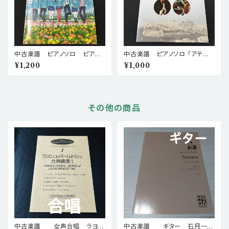
中古楽譜 ピアノソロ ピアノ
中古楽譜 ピアノソロ 「アテネ」
曲集 HoneyWorks監修 映画
テーマソング集 2004年発
¥1,200
¥1,000
「ずっと前から好きでした。~告白
行 棚BASEa2
実行委員会~」 棚BASEa2
その他の商品
中古楽譜 女声合唱 ラヨシ
中古楽譜 ギター 石月一匡