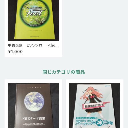
中古楽譜 ピアノソロ ~the
most relaxing~ feel 棚B
¥1,000
ASEa2
同じカテゴリの商品