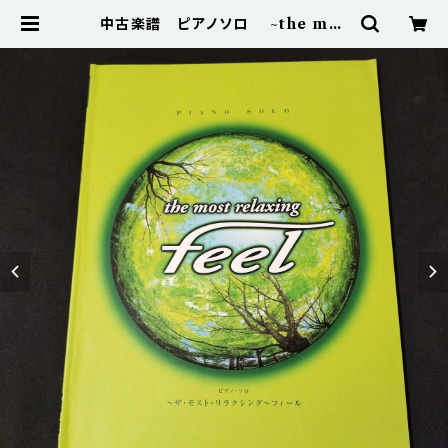
中古楽譜 ピアノソロ ~the mos
t relaxing~ feel 棚BASEa2
| 楽譜専門のネット古本屋「鈴の音」
BASE店