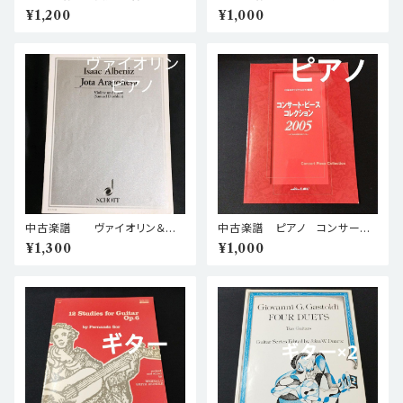
ュ・バールドシュ合唱曲集1 棚
ギターソロのための ソナタ
¥1,200
¥1,000
BASEa5
棚BASEa3
中古楽譜 ヴァイオリン＆ピ
中古楽譜 ピアノ コンサート
アノ編曲 アルベニス ホタ・
ピースコレクション 2005
¥1,300
¥1,000
アラゴネーサ 棚BASEa6
棚BASEa5