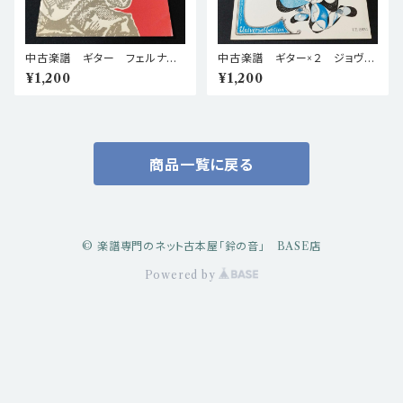
中古楽譜 ギター フェルナン
中古楽譜 ギター×２ ジョヴァ
ド・ソル 12のエチュード Op.6
ンニ・ガストルディ 4つの二重
¥1,200
¥1,200
棚BASEa6
奏 棚BASEa6
商品一覧に戻る
© 楽譜専門のネット古本屋「鈴の音」 BASE店
Powered by