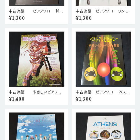
中古楽譜 ピアノソロ NH
中古楽譜 ピアノソロ ワンラ
Kテーマ曲集 2002年発行
ンク上のピアノ・ソロ アニソン
¥1,300
¥1,300
棚BASEa2
の神曲たち 棚BASEa2
中古楽譜 やさしいピアノソ
中古楽譜 ピアノソロ ベス
ロ 萌える!アニソン~Second
ト・テレビヒーロー 平成ライ
¥1,400
¥1,300
Season 棚BASEa2
ダー・ベスト曲集 棚BASEa
2